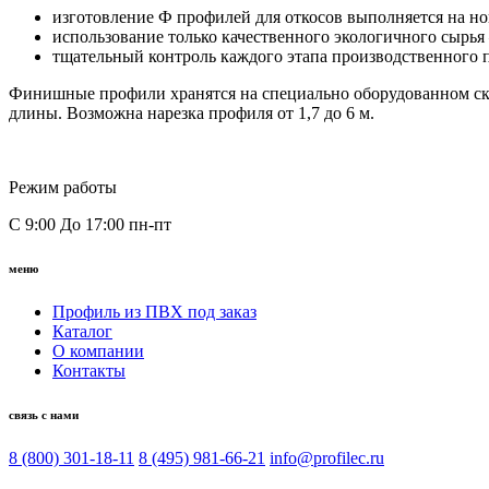
изготовление Ф профилей для откосов выполняется на нов
использование только качественного экологичного сырь
тщательный контроль каждого этапа производственного п
Финишные профили хранятся на специально оборудованном скла
длины. Возможна нарезка профиля от 1,7 до 6 м.
Режим работы
С 9:00 До 17:00 пн-пт
меню
Профиль из ПВХ под заказ
Каталог
О компании
Контакты
связь с нами
8 (800) 301-18-11
8 (495) 981-66-21
info@profilec.ru