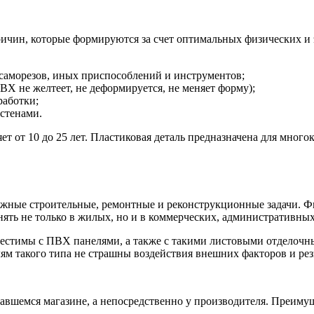
причин, которые формируются за счет оптимальных физических и
 саморезов, иных приспособлений и инструментов;
ВХ не желтеет, не деформируется, не меняет форму);
работки;
 стенами.
 от 10 до 25 лет. Пластиковая деталь предназначена для много
важные строительные, ремонтные и реконструкционные задачи. 
нять не только в жилых, но и в коммерческих, административны
естимы с ПВХ панелями, а также с такими листовыми отделочны
м такого типа не страшны воздействия внешних факторов и рез
вшемся магазине, а непосредственно у производителя. Преимущ