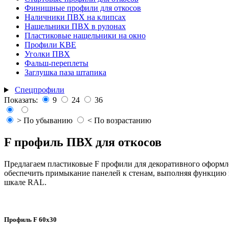
Финишные профили для откосов
Наличники ПВХ на клипсах
Нащельники ПВХ в рулонах
Пластиковые нащельники на окно
Профили KBE
Уголки ПВХ
Фальш-переплеты
Заглушка паза штапика
Спецпрофили
Показать:
9
24
36
> По убыванию
< По возрастанию
F профиль ПВХ для откосов
Предлагаем пластиковые F профили для декоративного оформл
обеспечить примыкание панелей к стенам, выполняя функцию н
шкале RAL.
Профиль F 60х30