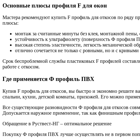
Основные плюсы профиля F для окон
Мастера рекомендуют купить F профиль для откосов по ряду 
плюсы:
монтаж за считанные минуты без клея, монтажной пены,
устойчивость к ультрафиолету (поверхность Ф профиля П
высокая степень эластичности, легкость механической об
отлично сочетается не только с ровными, но и с кривыми
Срок беспроблемной службы пластиковых F профилей составляет
работе с откосом.
Где применяется Ф профиль ПВХ
Купив F профиль для откосов, вы быстро и экономно решите 
спальни, кухни, детской комнаты, прихожей. Его можно приме
Все существующие разновидности Ф профиля для откосов совм
Допускается наружное применение, так как финишным профиля
Обращение в Руствест-НГ – оптимальное решение
Покупку Ф профиля ПВХ лучше осуществлять не в первом попа